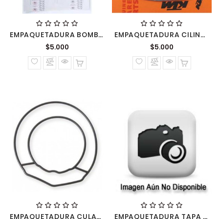
EMPAQUETADURA BOMBA AGUA KTM65 451-35-053.000
EMPAQUETADURA CILINDRO KTM65 460.30.035.050
Precio
Precio
$5.000
$5.000
normal
normal
EMPAQUETADURA CULATA KTM65 772.36.053.000
EMPAQUETADURA TAPA BOMBA AGUA KTM HQU HUSABERG 812.35.053.200