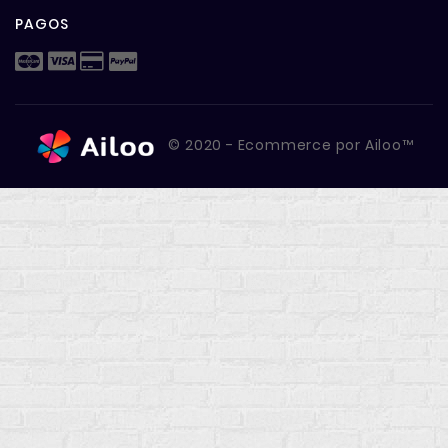
PAGOS
© 2020 - Ecommerce por Ailoo™