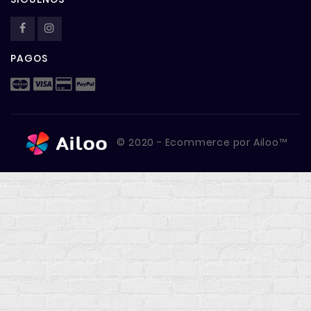
PAGOS
© 2020 - Ecommerce por Ailoo™