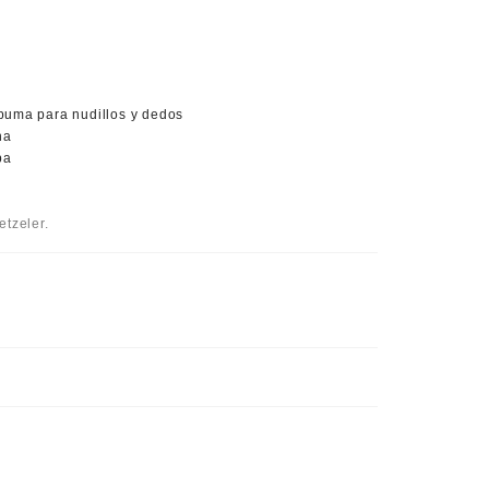
spuma para nudillos y dedos
na
pa
tzeler.