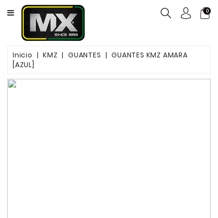
CATEGORY
0
NEUMÁTICOS
Inicio
KMZ
GUANTES
GUANTES KMZ AMARA
ACEITES
[AZUL]
MOTOS
FILTROS
PASTILLAS
DE
FRENO
SERVICIOS