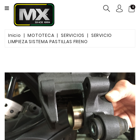
CATEGORY
0
NEUMÁTICOS
Inicio
MOTOTECA
SERVICIOS
SERVICIO
ACEITES
LIMPIEZA SISTEMA PASTILLAS FRENO
MOTOS
FILTROS
PASTILLAS
DE
FRENO
SERVICIOS